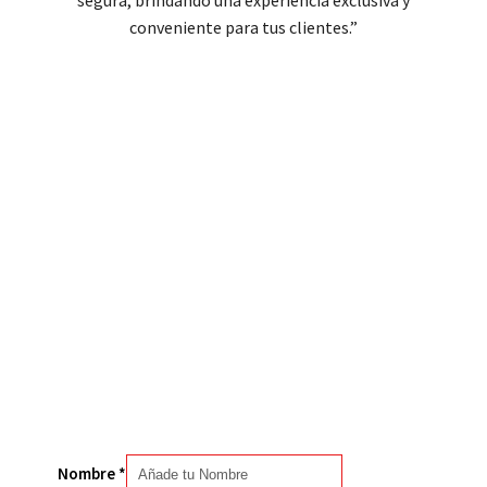
conveniente para tus clientes.”
Pide tu Presupuesto
ar la experiencia de tus clientes con productos exclusivos y de alta
 información ahora y descubre cómo nuestras soluciones pueden 
¡Estamos aquí para ayudarte!
Nombre
*